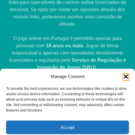
links para operadores de casinos online licenciados de
terceiros. Se optar por visitar um operador através dos
nossos links, poderemos receber uma comissão de
afiliado.
O jogo online em Portugal é permitido apenas para
pessoas com
18 anos ou mais
. Jogue de forma
responsável e apenas com operadores devidamente
licenciados e regulados pelo
Serviço de Regulação e
Inspeção de Jogos (SRIJ)
.
Manage Consent
Não garantimos resultados, ganhos ou qualquer tipo de
To provide the best experiences, we use technologies like cookies to store
retorno relacionado com atividades de jogo. Os
and/or access device information. Consenting to these technologies will
utilizadores são responsáveis por garantir que a
allow us to process data such as browsing behavior or unique IDs on this
participação em jogos online é legal na sua jurisdição e
site. Not consenting or withdrawing consent, may adversely affect certain
features and functions.
por tomar decisões informadas ao visitar websites de
terceiros.
Accept
Se o jogo deixar de ser divertido ou se tornar uma