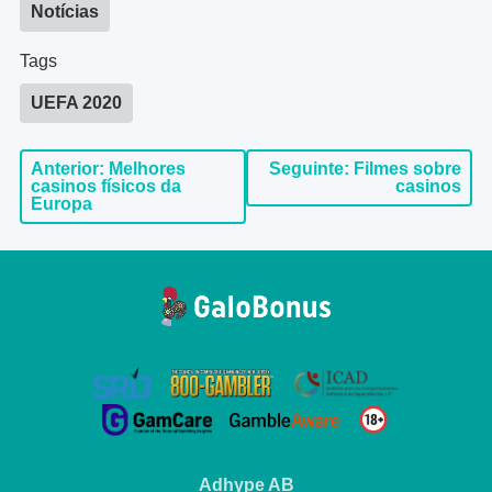
Notícias
Tags
UEFA 2020
Navegação
Anterior:
Melhores
Seguinte:
Filmes sobre
casinos físicos da
casinos
de
Europa
artigos
Adhype AB