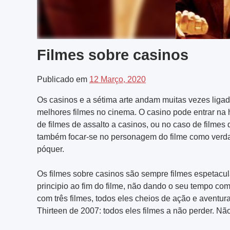
Filmes sobre casinos
Publicado em
12 Março, 2020
Os casinos e a sétima arte andam muitas vezes ligad
melhores filmes no cinema. O casino pode entrar na 
de filmes de assalto a casinos, ou no caso de filmes
também focar-se no personagem do filme como verda
póquer.
Os filmes sobre casinos são sempre filmes espetacul
principio ao fim do filme, não dando o seu tempo c
com três filmes, todos eles cheios de ação e avent
Thirteen de 2007: todos eles filmes a não perder. 