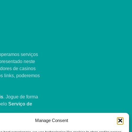
operamos serviços
presentado neste
adores de casinos
os links, poderemos
is
. Jogue de forma
pelo
Serviço de
Manage Consent
tividades de jogo.