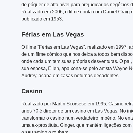
de póquer de alto nível para prejudicar os negócios 
Realizado em 2006, o filme conta com Daniel Craig n
publicado em 1953.
Férias em Las Vegas
O filme “Férias em Las Vegas”, realizado em 1997, a
de um filme cómico que nos deixa a todos bem dispo
onde cada um tem suas próprias desventuras. O pai,
sua esposa, Ellen, apaixona-se pelo artista Wayne N
Audrey, acaba em casas noturnas decadentes.
Casino
Realizado por Martin Scorsese em 1995, Casino retra
anos 70 é diretor de um casino em Las Vegas. No in
transformar o casino num verdadeiro império. No ent
uma ex-prostituta, Ginger, que mantém ligações co
o seu amigo o roubam.