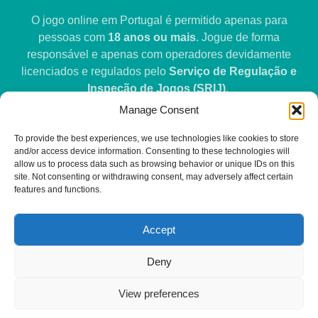
O jogo online em Portugal é permitido apenas para
pessoas com
18 anos ou mais
. Jogue de forma
responsável e apenas com operadores devidamente
licenciados e regulados pelo
Serviço de Regulação e
Inspeção de Jogos (SRIJ)
.
Manage Consent
Não garantimos resultados, ganhos ou qualquer tipo de
To provide the best experiences, we use technologies like cookies to store
retorno relacionado com atividades de jogo. Os
and/or access device information. Consenting to these technologies will
utilizadores são responsáveis por garantir que a
allow us to process data such as browsing behavior or unique IDs on this
participação em jogos online é legal na sua jurisdição e
site. Not consenting or withdrawing consent, may adversely affect certain
features and functions.
por tomar decisões informadas ao visitar websites de
terceiros.
Accept
Se o jogo deixar de ser divertido ou se tornar uma
preocupação, procure apoio junto de organizações de
Deny
jogo responsável.
View preferences
Direitos de autor de galobonus.pt 2026