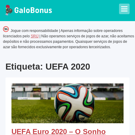
Jogue com responsabilidade | Apenas informação sobre operadores
licenciados pelo
SRIJ
| Não operamos serviços de jogos de azar, não aceitamos
depósitos e não processamos pagamentos. Quaisquer serviços de jogos de
azar são fornecidos exclusivamente por operadores terceirizados.
Etiqueta:
UEFA 2020
UEFA Euro 2020 – O Sonho