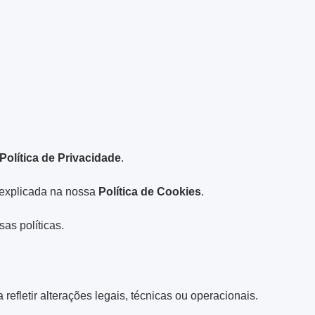
Política de Privacidade
.
 explicada na nossa
Política de Cookies
.
sas políticas.
efletir alterações legais, técnicas ou operacionais.