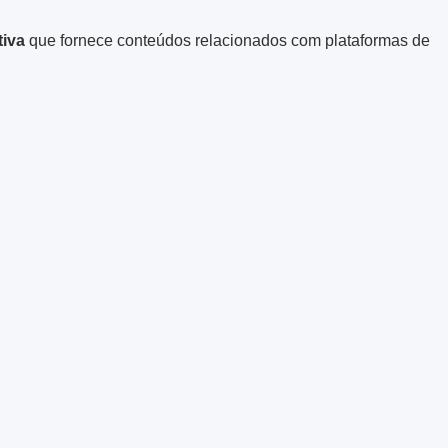
tiva
que fornece conteúdos relacionados com plataformas de