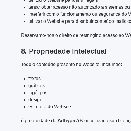
utilizar o Website para fins ilegais
tentar obter acesso não autorizado a sistemas o
interferir com o funcionamento ou segurança do 
utilizar o Website para distribuir conteúdo malicio
Reservamo-nos o direito de restringir o acesso ao We
8. Propriedade Intelectual
Todo o conteúdo presente no Website, incluindo:
textos
gráficos
logótipos
design
estrutura do Website
é propriedade da
Adhype AB
ou utilizado sob licenç