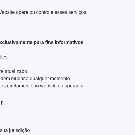
Website opere ou controle esses serviços.
xclusivamente para fins informativos
.
ões:
re atualizado
podem mudar a qualquer momento
ões diretamente no website do operador.
r
 sua jurisdição