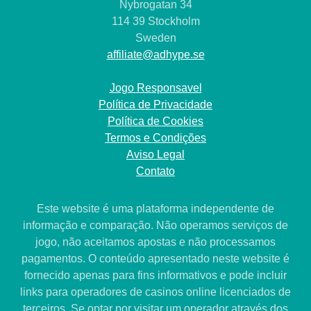
Nybrogatan 34
114 39 Stockholm
Sweden
affiliate@adhype.se
Jogo Responsavel
Política de Privacidade
Política de Cookies
Termos e Condições
Aviso Legal
Contato
Este website é uma plataforma independente de
informação e comparação. Não operamos serviços de
jogo, não aceitamos apostas e não processamos
pagamentos. O conteúdo apresentado neste website é
fornecido apenas para fins informativos e pode incluir
links para operadores de casinos online licenciados de
terceiros. Se optar por visitar um operador através dos