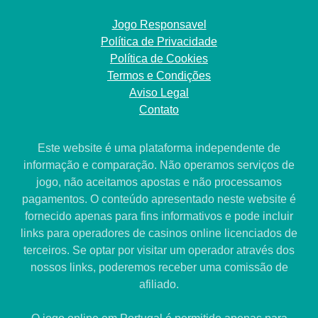
Jogo Responsavel
Política de Privacidade
Política de Cookies
Termos e Condições
Aviso Legal
Contato
Este website é uma plataforma independente de
informação e comparação. Não operamos serviços de
jogo, não aceitamos apostas e não processamos
pagamentos. O conteúdo apresentado neste website é
fornecido apenas para fins informativos e pode incluir
links para operadores de casinos online licenciados de
terceiros. Se optar por visitar um operador através dos
nossos links, poderemos receber uma comissão de
afiliado.