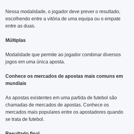
Nessa modalidade, o jogador deve prever o resultado,
escolhendo entre a vitória de uma equipa ou o empate
entre as duas.
Múltiplas
Modalidade que permite ao jogador combinar diversos
jogos em uma única aposta.
Conhece os mercados de apostas mais comuns em
mundiais
As apostas existentes em uma partida de futebol são
chamadas de mercados de apostas. Conhece os
mercados mais populares entre os apostadores quando
se trata de futebol.
Resultado final