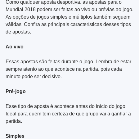
Como qualquer aposta desportiva, as apostas para o
Mundial 2018 podem ser feitas ao vivo ou prévias ao jogo.
As opções de jogos simples e múltiplos também seguem
válidas. Confira as principais características desses tipos
de apostas.
Ao vivo
Essas apostas são feitas durante o jogo. Lembra de estar
sempre atento ao que acontece na partida, pois cada
minuto pode ser decisivo.
Pré-jogo
Esse tipo de aposta é acontece antes do início do jogo.
Ideal para quem tem certeza de que grupo vai a ganhar a
partida.
Simples