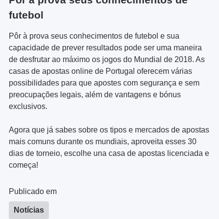
futebol
Pôr à prova seus conhecimentos de futebol e sua
capacidade de prever resultados pode ser uma maneira
de desfrutar ao máximo os jogos do Mundial de 2018. As
casas de apostas online de Portugal oferecem várias
possibilidades para que apostes com segurança e sem
preocupações legais, além de vantagens e bónus
exclusivos.
Agora que já sabes sobre os tipos e mercados de apostas
mais comuns durante os mundiais, aproveita esses 30
dias de torneio, escolhe una casa de apostas licenciada e
começa!
Publicado em
Notícias