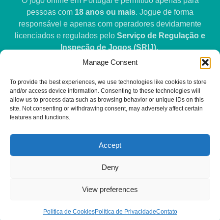
O jogo online em Portugal é permitido apenas para
pessoas com
18 anos ou mais
. Jogue de forma
responsável e apenas com operadores devidamente
licenciados e regulados pelo
Serviço de Regulação e
Inspeção de Jogos (SRIJ)
.
Manage Consent
Não garantimos resultados, ganhos ou qualquer tipo de
retorno relacionado com atividades de jogo. Os
To provide the best experiences, we use technologies like cookies to store
and/or access device information. Consenting to these technologies will
utilizadores são responsáveis por garantir que a
allow us to process data such as browsing behavior or unique IDs on this
participação em jogos online é legal na sua jurisdição e
site. Not consenting or withdrawing consent, may adversely affect certain
por tomar decisões informadas ao visitar websites de
features and functions.
terceiros.
Accept
Se o jogo deixar de ser divertido ou se tornar uma
preocupação, procure apoio junto de organizações de
Deny
jogo responsável.
View preferences
Direitos de autor de galobonus.pt 2026
Política de Cookies
Política de Privacidade
Contato