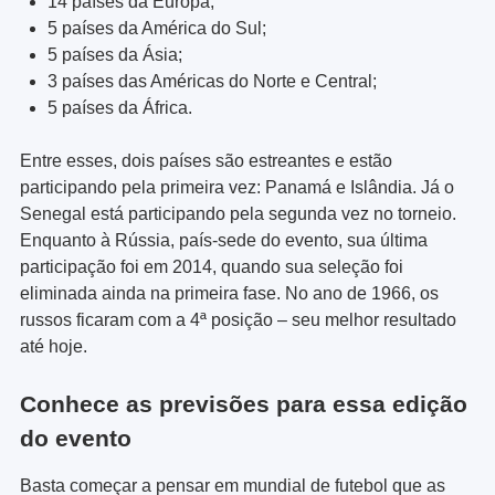
14 países da Europa;
5 países da América do Sul;
5 países da Ásia;
3 países das Américas do Norte e Central;
5 países da África.
Entre esses, dois países são estreantes e estão
participando pela primeira vez: Panamá e Islândia. Já o
Senegal está participando pela segunda vez no torneio.
Enquanto à Rússia, país-sede do evento, sua última
participação foi em 2014, quando sua seleção foi
eliminada ainda na primeira fase. No ano de 1966, os
russos ficaram com a 4ª posição – seu melhor resultado
até hoje.
Conhece as previsões para essa edição
do evento
Basta começar a pensar em mundial de futebol que as