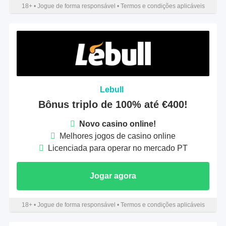
18+ • Jogue de forma responsável • Termos e condições aplicáveis
Lebull
Bônus triplo de 100% até €400!
Novo casino online!
Melhores jogos de casino online
Licenciada para operar no mercado PT
Jogar agora
18+ • Jogue de forma responsável • Termos e condições aplicáveis