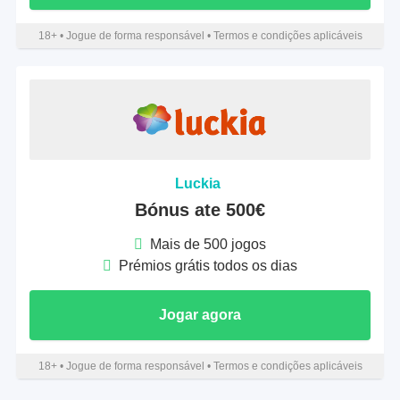
18+ • Jogue de forma responsável • Termos e condições aplicáveis
Luckia
Bónus ate 500€
Mais de 500 jogos
Prémios grátis todos os dias
Jogar agora
18+ • Jogue de forma responsável • Termos e condições aplicáveis