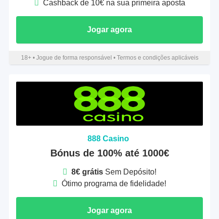
Cashback de 10€ na sua primeira aposta
Jogar agora
18+ • Jogue de forma responsável • Termos e condições aplicáveis
888 Casino
Bónus de 100% até 1000€
8€ grátis
Sem Depósito!
Ótimo programa de fidelidade!
Jogar agora